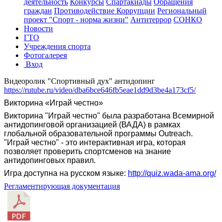
деятельность
Конкурсы
Спартакиады
Обращения
граждан
Противодействие Коррупции
Региональный
проект "Спорт - норма жизни"
Антитеррор
СОНКО
Новости
ГТО
Учреждения спорта
Фотогалерея
Вход
Видеоролик "Спортивный дух" антидопинг
https://rutube.ru/video/dba6bce646fb5eae1dd9d3be4a173cf5/
Викторина «Играй честно»
Викторина "Играй честно" была разработана Всемирной
антидопинговой организацией (ВАДА) в рамках
глобальной образовательной программы Outreach.
"Играй честно" - это интерактивная игра, которая
позволяет проверить спортсменов на знание
антидопинговых правил.
Игра доступна на русском языке:
http://quiz.wada-ama.org/
Регламентирующая документация