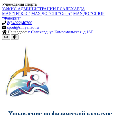
Учреждения спорта
УФКИС АДМИНИСТРАЦИИ Г.САЛЕХАРДА
МАУ "ЦФКиС"
МАУ ДО “СШ “Старт”
МАУ ДО “СШОР
“Фаворит”
8(34922)40200
sport@slh.yanao.ru
Наш адрес:
г Салехард, ул Комсомольская, д 16Г
Управление по физической культуре