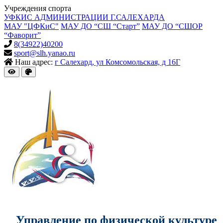
Учреждения спорта
УФКИС АДМИНИСТРАЦИИ Г.САЛЕХАРДА
МАУ "ЦФКиС"
МАУ ДО “СШ “Старт”
МАУ ДО “СШОР
“Фаворит”
8(34922)40200
sport@slh.yanao.ru
Наш адрес:
г Салехард, ул Комсомольская, д 16Г
Управление по физической культуре