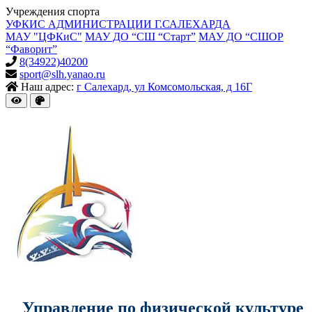
Учреждения спорта
УФКИС АДМИНИСТРАЦИИ Г.САЛЕХАРДА
МАУ "ЦФКиС"
МАУ ДО “СШ “Старт”
МАУ ДО “СШОР
“Фаворит”
8(34922)40200
sport@slh.yanao.ru
Наш адрес:
г Салехард, ул Комсомольская, д 16Г
Управление по физической культуре